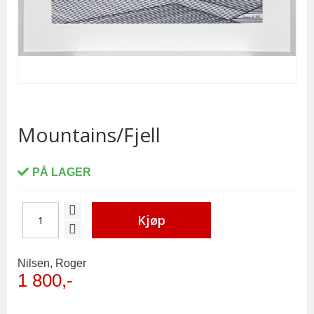
Skip
to
the
Mountains/Fjell
beginning
of
the
PÅ LAGER
images
gallery
Kjøp
Nilsen, Roger
1 800,-