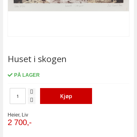
Skip
to
the
Huset i skogen
beginning
of
the
PÅ LAGER
images
gallery
Kjøp
Heier, Liv
2 700,-